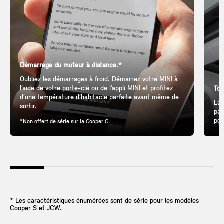
Démarrage du moteur à distance.*
Oubliez les démarrages à froid. Démarrez votre MINI à
l’aide de votre porte-clé ou de l’appli MINI et profitez
Toi
d’une température d’habitacle parfaite avant même de
Lai
sortir.
pan
pou
*Non offert de série sur la Cooper C.
* Les caractéristiques énumérées sont de série pour les modèles
Cooper S et JCW.