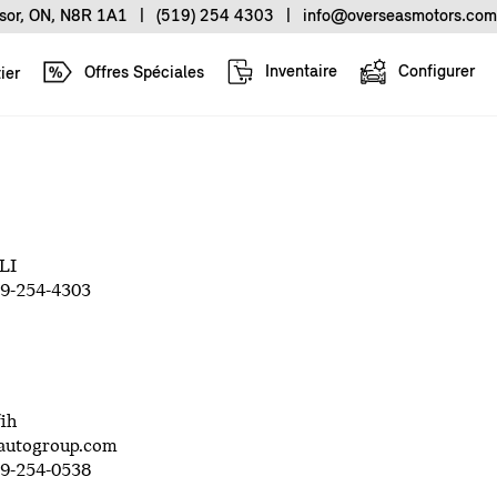
sor, ON, N8R 1A1
|
(519) 254 4303
|
info@overseasmotors.com
Inventaire
Configurer
Offres Spéciales
ier
LI
19-254-4303
ih
autogroup.com
19-254-0538