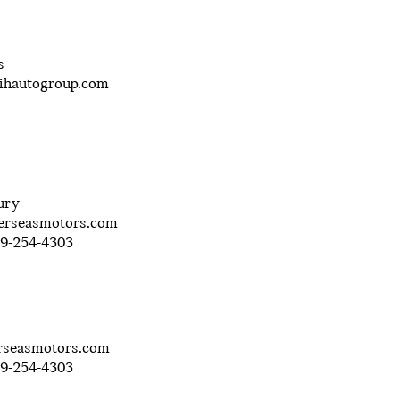
s
ihautogroup.com
ury
rseasmotors.com
19-254-4303
seasmotors.com
19-254-4303