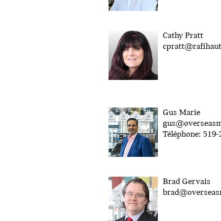
Cathy Pratt
cpratt@rafihau
Gus Marie
gus@overseasm
Téléphone: 519
Brad Gervais
brad@overseas