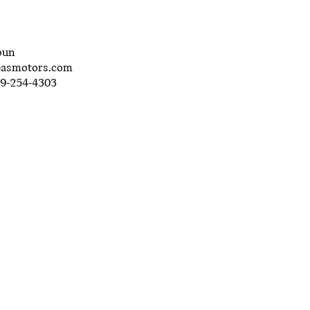
oun
asmotors.com
19-254-4303