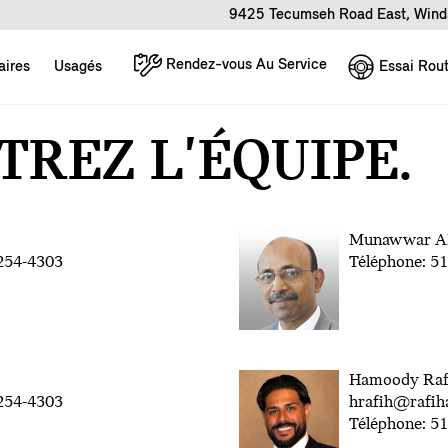
9425 Tecumseh Road East, Wind
Rendez-vous Au Service
Essai Rout
aires
Usagés
REZ L'ÉQUIPE.
Munawwar A
-254-4303
Téléphone: 5
Hamoody Raf
-254-4303
hrafih@rafih
Téléphone: 5