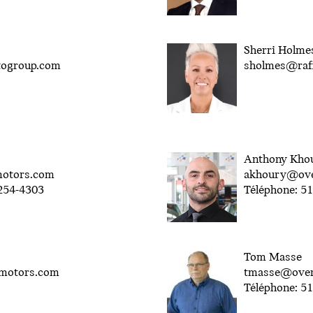
Sherri Holme
togroup.com
sholmes@raf
Anthony Kho
otors.com
akhoury@ove
-254-4303
Téléphone: 5
Tom Masse
motors.com
tmasse@over
Téléphone: 5