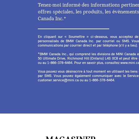
Tenez-moi informé des informations pertinent
offres spéciales, les produits, les événemen
Canada Inc.*
En cliquant sur « Soumettre » ci-dessous, vous acceptez de
personnalisés de BMW Canada Inc. par courriel ou SMS. Vous
communications par courrier direct et par téléphone (s'il y a lieu).
*BMW Canada Inc., qui comprend les divisions de MINI Canada 
50 Ultimate Drive, Richmond Hill (Ontario) L4S 0C8 et peut êtr
ou au 1-866-378-6464. Pour en savoir plus, consultez www.mini.ca 
Vous pouvez vous désinscrire à tout moment en utilisant les liens
par SMS. Vous pouvez également communiquer avec le Service à
customer.service@mini.ca ou au 1-866-378-6464.