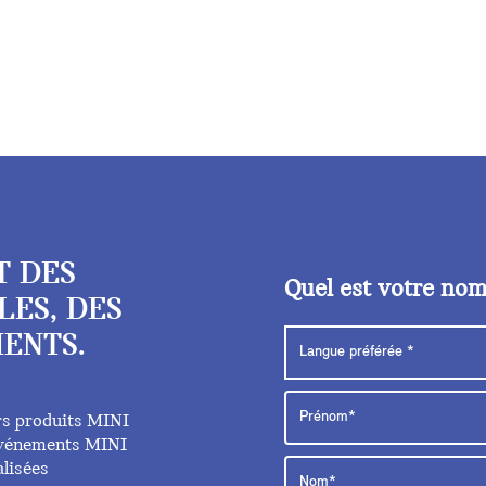
T DES
Quel est votre no
LES, DES
ENTS.
rs produits MINI
 événements MINI
lisées