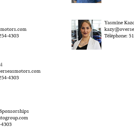
Yasmine Kaz
smotors.com
kazy@overse
-254-4303
Téléphone: 5
si
verseasmotors.com
-254-4303
 Sponsorships
utogroup.com
4-4303