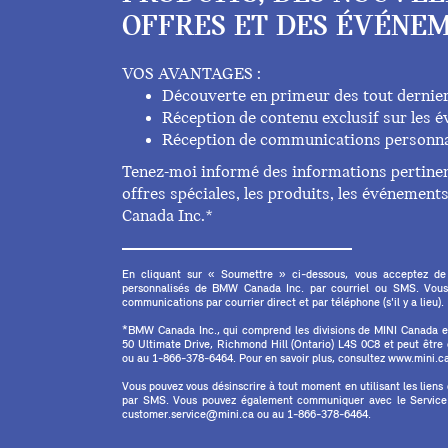
OFFRES ET DES ÉVÉNEM
VOS AVANTAGES :
Découverte en primeur des tout dernie
Réception de contenu exclusif sur les
Réception de communications personna
Tenez-moi informé des informations pertinent
offres spéciales, les produits, les événemen
Canada Inc.*
En cliquant sur « Soumettre » ci-dessous, vous acceptez de
personnalisés de BMW Canada Inc. par courriel ou SMS. Vous
communications par courrier direct et par téléphone (s'il y a lieu).
*BMW Canada Inc., qui comprend les divisions de MINI Canada 
50 Ultimate Drive, Richmond Hill (Ontario) L4S 0C8 et peut êtr
ou au 1-866-378-6464. Pour en savoir plus, consultez www.mini.ca 
Vous pouvez vous désinscrire à tout moment en utilisant les liens
par SMS. Vous pouvez également communiquer avec le Service à
customer.service@mini.ca ou au 1-866-378-6464.