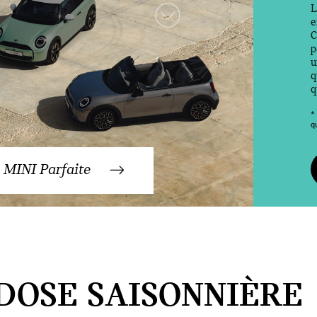
L
e
C
p
u
q
q
*
q
 MINI Parfaite
DOSE SAISONNIÈRE